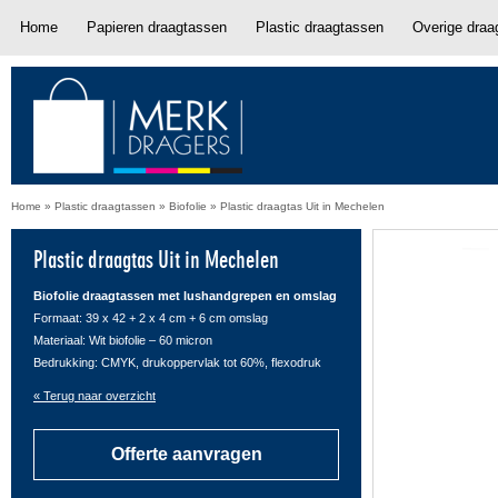
Home
Papieren draagtassen
Plastic draagtassen
Overige draa
Home
»
Plastic draagtassen
»
Biofolie
»
Plastic draagtas Uit in Mechelen
Plastic draagtas Uit in Mechelen
Biofolie draagtassen met lushandgrepen en omslag
Formaat: 39 x 42 + 2 x 4 cm + 6 cm omslag
Materiaal: Wit biofolie – 60 micron
Bedrukking: CMYK, drukoppervlak tot 60%, flexodruk
« Terug naar overzicht
Offerte aanvragen