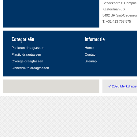
Bezoekadres: Campus F
Kasteellaan 6 X
5492 BR Sint-Oedenro
T: +31 413 767 575
Categorieën
Informatie
Papieren draagtassen
Home
Plastic draagtassen
Contact
Overige draagtassen
Sitemap
Onbedrukte draagtassen
© 2026 Merkdrage