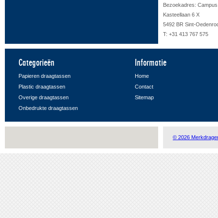
Bezoekadres: Campus F
Kasteellaan 6 X
5492 BR Sint-Oedenro
T: +31 413 767 575
Categorieën
Informatie
Papieren draagtassen
Home
Plastic draagtassen
Contact
Overige draagtassen
Sitemap
Onbedrukte draagtassen
© 2026 Merkdrage