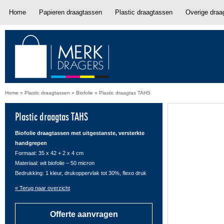
Home
Papieren draagtassen
Plastic draagtassen
Overige draa
Home
»
Plastic draagtassen
»
Biofolie
»
Plastic draagtas TAHS
Plastic draagtas TAHS
Biofolie draagtassen met uitgestanste, versterkte
handgrepen
Formaat: 35 x 42 + 2 x 4 cm
Materiaal: wit biofolie – 50 micron
Bedrukking: 1 kleur, drukoppervlak tot 30%, flexo druk
« Terug naar overzicht
Offerte aanvragen