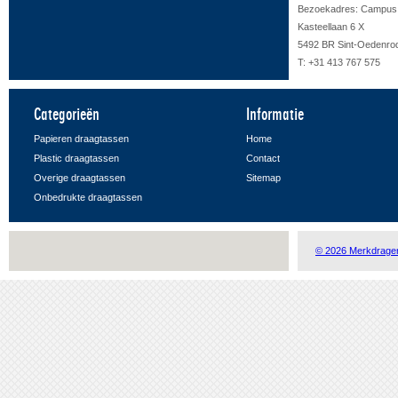
Bezoekadres: Campus F
Kasteellaan 6 X
5492 BR Sint-Oedenro
T: +31 413 767 575
Categorieën
Informatie
Papieren draagtassen
Home
Plastic draagtassen
Contact
Overige draagtassen
Sitemap
Onbedrukte draagtassen
© 2026 Merkdrage