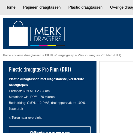
Home
Papieren draagtassen
Plastic draagtassen
Overige draa
Home
»
Plastic draagtassen
»
DKT/lus/beugelgreep
»
Plastic draagtas Pro Plan (DKT)
Plastic draagtas Pro Plan (DKT)
Plastic draagtassen met uitgestanste, versterkte
handgrepen
Formaat: 39 x 51 + 2 x 4 cm
Materiaal: wit LDPE – 70 micron
Bedrukking: CMYK + 2 PMS, drukoppervlak tot 100%,
flexo druk
« Terug naar overzicht