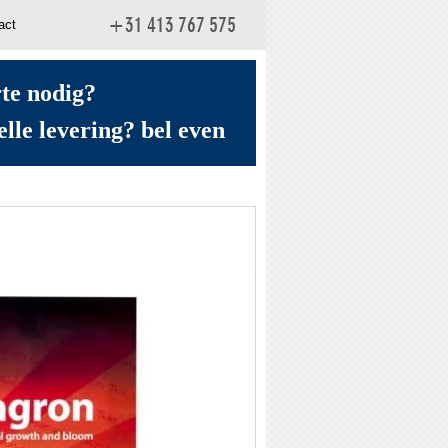
act
+31 413 767 575
rte nodig?
elle levering? bel even