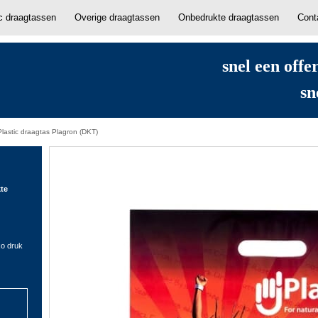
ic draagtassen
Overige draagtassen
Onbedrukte draagtassen
Cont
snel een offe
sn
Plastic draagtas Plagron (DKT)
kte
xo druk