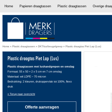
Home
Papieren draagtassen
Plastic draagtassen
Overige draa
Home
»
Plastic draagtassen
»
DKT/lus/beugelgreep
»
Plastic draagtas Piet Lap (Lus)
Plastic draagtas Piet Lap (Lus)
Plastic draagtassen met lushandgrepen en omslag
Formaat: 55 x 50 + 2 x 5 cm en 7 cm omslag
Materiaal: wit LDPE – 70 micron
Bedrukking: 2 kleuren, drukoppervlak tot 100%, flexo
druk
« Terug naar overzicht
Offerte aanvragen