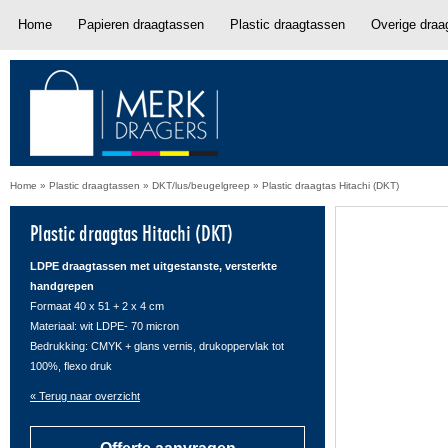
Home
Papieren draagtassen
Plastic draagtassen
Overige draa
Home
»
Plastic draagtassen
»
DKT/lus/beugelgreep
»
Plastic draagtas Hitachi (DKT)
Plastic draagtas Hitachi (DKT)
LDPE draagtassen met uitgestanste, versterkte
handgrepen
Formaat 40 x 51 + 2 x 4 cm
Materiaal: wit LDPE- 70 micron
Bedrukking: CMYK + glans vernis, drukoppervlak tot
100%, flexo druk
« Terug naar overzicht