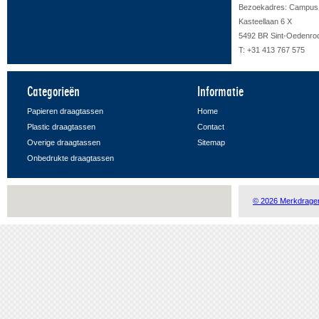
Bezoekadres: Campus F
Kasteellaan 6 X
5492 BR Sint-Oedenro
T: +31 413 767 575
Categorieën
Informatie
Papieren draagtassen
Home
Plastic draagtassen
Contact
Overige draagtassen
Sitemap
Onbedrukte draagtassen
© 2026 Merkdrage