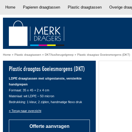
Home
Papieren draagtassen
Plastic draagtassen
Overige draa
Home
»
Plastic draagtassen
»
DKT/lus/beugelgreep
»
Plastic draagtas Goeiesmorgens (DKT)
Plastic draagtas Goeiesmorgens (DKT)
LDPE draagtassen met uitgestanste, versterkte
handgrepen
Formaat: 35 x 45 + 2 x 4 cm
Materiaal: wit LDPE – 50 micron
Bedrukking: 1 kleur, 2 zijden, handmatige flexo druk
« Terug naar overzicht
Offerte aanvragen