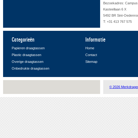
Bezoekadres: Campus F
Kasteellaan 6 X
5492 BR Sint-Oedenro
T: +31 413 767 575
Categorieën
Informatie
Papieren draagtassen
Home
Plastic draagtassen
Contact
Overige draagtassen
Sitemap
Onbedrukte draagtassen
© 2026 Merkdrage