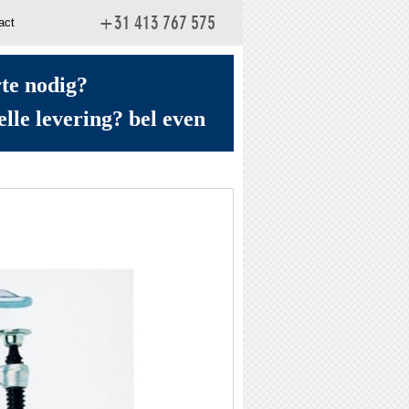
act
+31 413 767 575
rte nodig?
elle levering? bel even