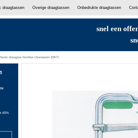
ic draagtassen
Overige draagtassen
Onbedrukte draagtassen
Cont
snel een offe
sn
Plastic draagtas Gerritse IJzerwaren (DKT)
en
kte
ot 40%