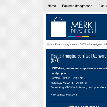
Home
Papieren draagtassen
Plast
Home
»
Plastic draagtassen
»
DKT/lus/beugelgreep
»
Plastic draagtas Gerritse IJzerwar
(DKT)
LDPE draagtassen met uitgestanste, verster
handgrepen
Formaat: 39 x 44 + 2 x 4 cm
Materiaal: wit LDPE – 70 micron
Bedrukking: CMYK + 2 kleuren, drukoppervlak t
« Terug naar overzicht