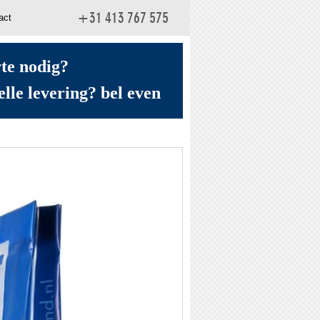
act
+31 413 767 575
rte nodig?
elle levering? bel even