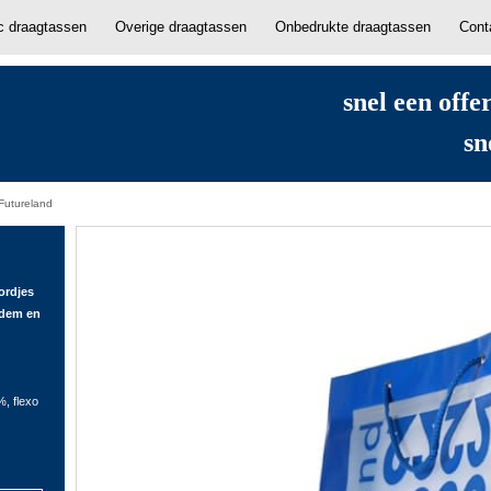
ic draagtassen
Overige draagtassen
Onbedrukte draagtassen
Cont
snel een offe
sn
 Futureland
ordjes
odem en
, flexo