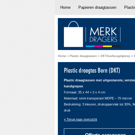
Home
Papieren draagtassen
Plast
Home
»
Plastic draagtassen
»
DKT/lus/beugelgreep
»
Plastic draagtas Born (DKT)
Plastic draagtassen met uitgestanste, verste
handgrepen
Formaat: 35 x 44 + 2 x 4 cm
Materiaal: semi transparant MDPE – 70 micron
Bedrukking: 3 kleuren, drukoppervlak tot 30%, f
druk
« Terug naar overzicht