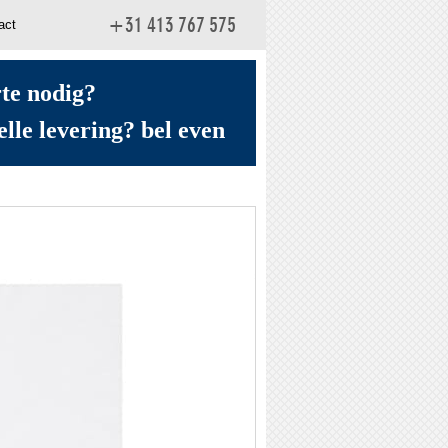
act
+31 413 767 575
rte nodig?
elle levering? bel even