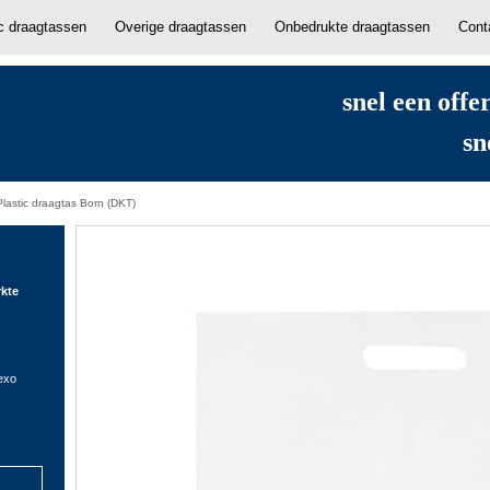
ic draagtassen
Overige draagtassen
Onbedrukte draagtassen
Cont
snel een offe
sn
Plastic draagtas Born (DKT)
rkte
lexo