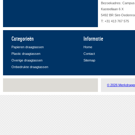
Bezoekadres: Campus F
Kasteellaan 6 X
5492 BR Sint-Oedenro
T: +31 413 767 575
Categorieën
Informatie
Papieren draagtassen
Home
Plastic draagtassen
Contact
Overige draagtassen
Sitemap
Onbedrukte draagtassen
© 2026 Merkdrage