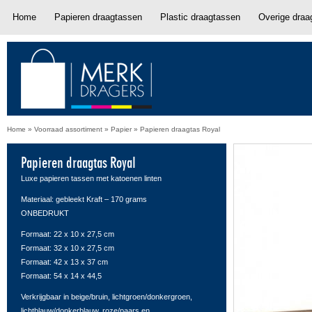
Home
Papieren draagtassen
Plastic draagtassen
Overige draa
Home
»
Voorraad assortiment
»
Papier
»
Papieren draagtas Royal
Papieren draagtas Royal
Luxe papieren tassen met katoenen linten
Materiaal: gebleekt Kraft – 170 grams
ONBEDRUKT
Formaat: 22 x 10 x 27,5 cm
Formaat: 32 x 10 x 27,5 cm
Formaat: 42 x 13 x 37 cm
Formaat: 54 x 14 x 44,5
Verkrijgbaar in beige/bruin, lichtgroen/donkergroen,
lichtblauw/donkerblauw, roze/paars en