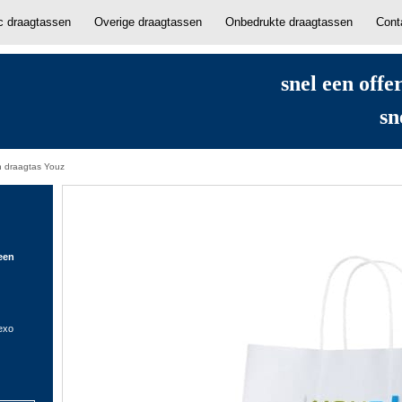
ic draagtassen
Overige draagtassen
Onbedrukte draagtassen
Cont
snel een offe
sn
n draagtas Youz
een
lexo