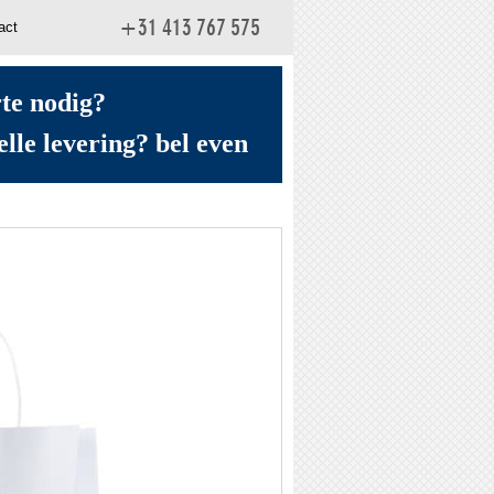
act
+31 413 767 575
rte nodig?
elle levering? bel even