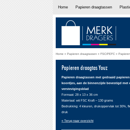
Home
Papieren draagtassen
Plast
Home
»
Papieren draagtassen
»
FSC/PEFC
»
Papiere
Papieren draagtas Youz
Papieren draagtassen met gedraaid papieren
koordjes, aan de binnenzijde bevestigd met 
verstevigingsblad
Formaat: 28 x 13 x 36 cm
Materiaal: wit FSC Kraft – 130 grams
Bedrukking: 4 kleuren, drukoppervlak tot 30%, f
druk
« Terug naar overzicht