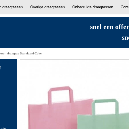
ic draagtassen
Overige draagtassen
Onbedrukte draagtassen
Cont
snel een offe
sn
eren draagtas Standaard-Color
r
 mint