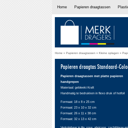
Home
Papieren draagtassen
Plast
Home
»
Papieren draagtassen
»
Kleine oplagen
»
Papi
Papieren draagtas Standaard-Colo
Papieren draagtassen met platte papieren
handgrepen
Materiaal: gebleekt Kraft
Handmatig te bedrukken in flexo druk of hotfoil
Formaat: 18 x 8 x 25 cm
Formaat: 23 x 10 x 32 cm
Formaat: 26 x 11 x 38 cm
Formaat: 32 x 13 x 42 cm
Verkrijgbaar in lila, rose, abricoos, zachtblauw en