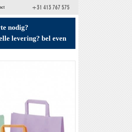
act
+31 413 767 575
rte nodig?
elle levering? bel even