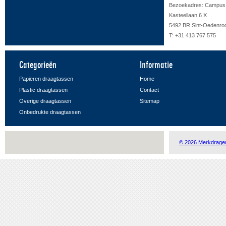
Bezoekadres: Campus F
Kasteellaan 6 X
5492 BR Sint-Oedenro
T: +31 413 767 575
Categorieën
Informatie
Papieren draagtassen
Home
Plastic draagtassen
Contact
Overige draagtassen
Sitemap
Onbedrukte draagtassen
© 2026 Merkdrage