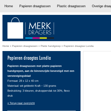
Home
Papieren draagtassen
Plastic draagtassen
Overige draa
Home
»
Papieren draagtassen
»
Platte handgreep
»
Papieren draagtas Lundia
Papieren draagtas Lundia
Papieren draagtassen met platte papieren
handgrepen, aan de binnenzijde bevestigd met een
verstevigingsblad
Formaat: 28 x 12 x 40 cm
Materiaal: wit gebleekt Kraft – 130 grams
Bedrukking: 3 kleuren, drukoppervlak tot 30%, flexo
druk
« Terug naar overzicht