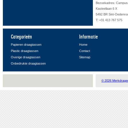
Bezoekadres: Campus F
Kasteellaan 6 X
5492 BR Sint-Oedenro
T: +31 413 767 575
Categorieën
Informatie
Papieren draagtassen
Home
Plastic draagtassen
Contact
Overige draagtassen
Sitemap
Onbedrukte draagtassen
© 2026 Merkdrage