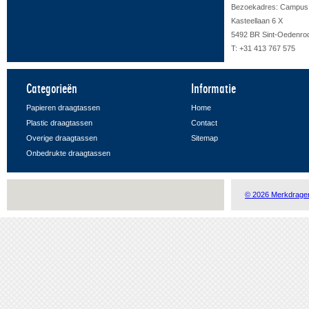
Bezoekadres: Campus F
Kasteellaan 6 X
5492 BR Sint-Oedenro
T: +31 413 767 575
Categorieën
Informatie
Papieren draagtassen
Home
Plastic draagtassen
Contact
Overige draagtassen
Sitemap
Onbedrukte draagtassen
© 2026 Merkdrage