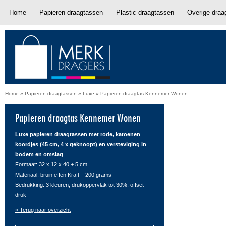
Home
Papieren draagtassen
Plastic draagtassen
Overige draa
Home
»
Papieren draagtassen
»
Luxe
»
Papieren draagtas Kennemer Wonen
Papieren draagtas Kennemer Wonen
Luxe papieren draagtassen met rode, katoenen
koordjes (45 cm, 4 x geknoopt) en versteviging in
bodem en omslag
Formaat: 32 x 12 x 40 + 5 cm
Materiaal: bruin effen Kraft – 200 grams
Bedrukking: 3 kleuren, drukoppervlak tot 30%, offset
druk
« Terug naar overzicht