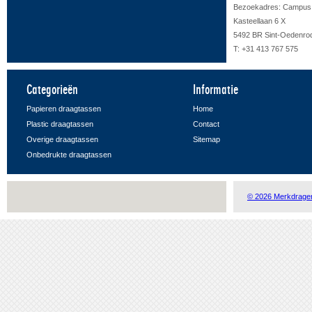
Bezoekadres: Campus F
Kasteellaan 6 X
5492 BR Sint-Oedenro
T: +31 413 767 575
Categorieën
Informatie
Papieren draagtassen
Home
Plastic draagtassen
Contact
Overige draagtassen
Sitemap
Onbedrukte draagtassen
© 2026 Merkdrage