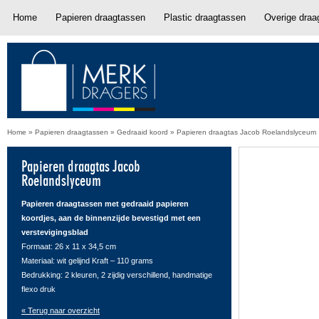
Home
Papieren draagtassen
Plastic draagtassen
Overige draa
Home
»
Papieren draagtassen
»
Gedraaid koord
»
Papieren draagtas Jacob Roelandslyceum
Papieren draagtas Jacob
Roelandslyceum
Papieren draagtassen met gedraaid papieren
koordjes, aan de binnenzijde bevestigd met een
verstevigingsblad
Formaat: 26 x 11 x 34,5 cm
Materiaal: wit gelijnd Kraft – 110 grams
Bedrukking: 2 kleuren, 2 zijdig verschillend, handmatige
flexo druk
« Terug naar overzicht