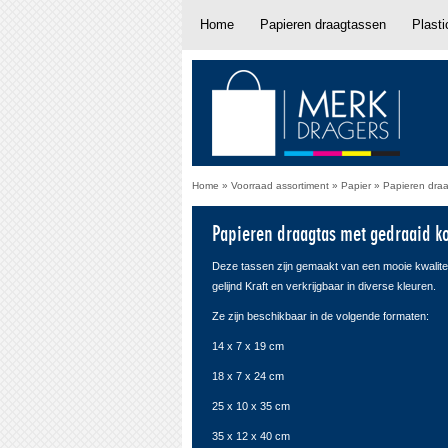
Home
Papieren draagtassen
Plast
Home
»
Voorraad assortiment
»
Papier
»
Papieren draa
Papieren draagtas met gedraaid k
Deze tassen zijn gemaakt van een mooie kwalitei
gelijnd Kraft en verkrijgbaar in diverse kleuren.
Ze zijn beschikbaar in de volgende formaten:
14 x 7 x 19 cm
18 x 7 x 24 cm
25 x 10 x 35 cm
35 x 12 x 40 cm