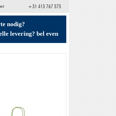
act
+31 413 767 575
rte nodig?
elle levering? bel even