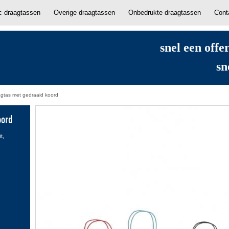
ic draagtassen
Overige draagtassen
Onbedrukte draagtassen
Cont
snel een offe
sn
gtas met gedraaid koord
oord
t,