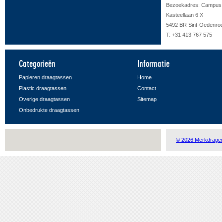
Bezoekadres: Campus F
Kasteellaan 6 X
5492 BR Sint-Oedenro
T: +31 413 767 575
Categorieën
Informatie
Papieren draagtassen
Home
Plastic draagtassen
Contact
Overige draagtassen
Sitemap
Onbedrukte draagtassen
© 2026 Merkdrage