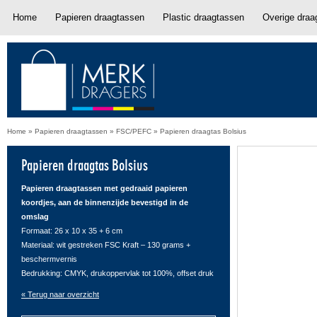
Home
Papieren draagtassen
Plastic draagtassen
Overige draa
Home
»
Papieren draagtassen
»
FSC/PEFC
»
Papieren draagtas Bolsius
Papieren draagtas Bolsius
Papieren draagtassen met gedraaid papieren
koordjes, aan de binnenzijde bevestigd in de
omslag
Formaat: 26 x 10 x 35 + 6 cm
Materiaal: wit gestreken FSC Kraft – 130 grams +
beschermvernis
Bedrukking: CMYK, drukoppervlak tot 100%, offset druk
« Terug naar overzicht