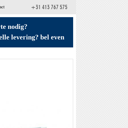
act
+31 413 767 575
rte nodig?
elle levering? bel even