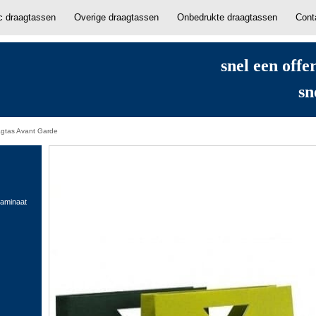
ic draagtassen
Overige draagtassen
Onbedrukte draagtassen
Cont
snel een offe
sn
agtas Avant Garde
laminaat