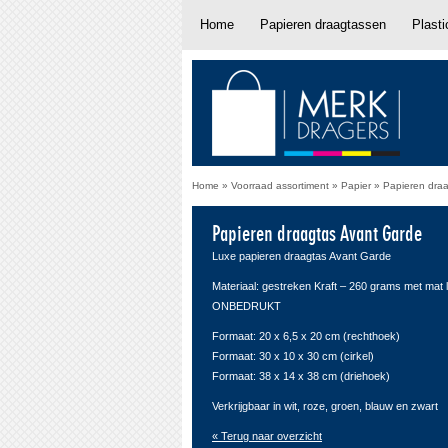
Home
Papieren draagtassen
Plast
Home
»
Voorraad assortiment
»
Papier
»
Papieren dra
Papieren draagtas Avant Garde
Luxe papieren draagtas Avant Garde
Materiaal: gestreken Kraft – 260 grams met mat 
ONBEDRUKT
Formaat: 20 x 6,5 x 20 cm (rechthoek)
Formaat: 30 x 10 x 30 cm (cirkel)
Formaat: 38 x 14 x 38 cm (driehoek)
Verkrijgbaar in wit, roze, groen, blauw en zwart
« Terug naar overzicht