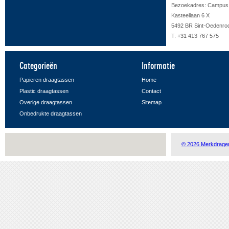
Bezoekadres: Campus F
Kasteellaan 6 X
5492 BR Sint-Oedenro
T: +31 413 767 575
Categorieën
Informatie
Papieren draagtassen
Home
Plastic draagtassen
Contact
Overige draagtassen
Sitemap
Onbedrukte draagtassen
© 2026 Merkdrage