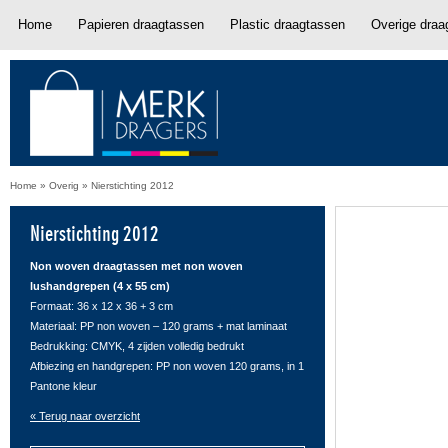
Home
Papieren draagtassen
Plastic draagtassen
Overige draa
Home
»
Overig
»
Nierstichting 2012
Nierstichting 2012
Non woven draagtassen met non woven
lushandgrepen (4 x 55 cm)
Formaat: 36 x 12 x 36 + 3 cm
Materiaal: PP non woven – 120 grams + mat laminaat
Bedrukking: CMYK, 4 zijden volledig bedrukt
Afbiezing en handgrepen: PP non woven 120 grams, in 1
Pantone kleur
« Terug naar overzicht